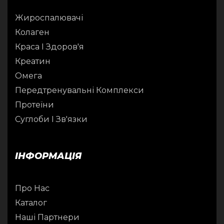
Жироспалювачі
Колаген
Краса І Здоров'я
Креатин
Омега
Передтренувальні Комплекси
Протеїни
Суглоби І Зв'язки
ІНФОРМАЦІЯ
Про Нас
Каталог
Наші Партнери