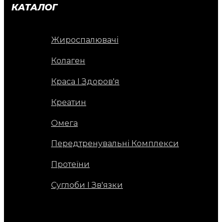
КАТАЛОГ
Жироспалювачі
Колаген
Краса І Здоров'я
Креатин
Омега
Передтренувальні Комплекси
Протеїни
Суглоби І Зв'язки