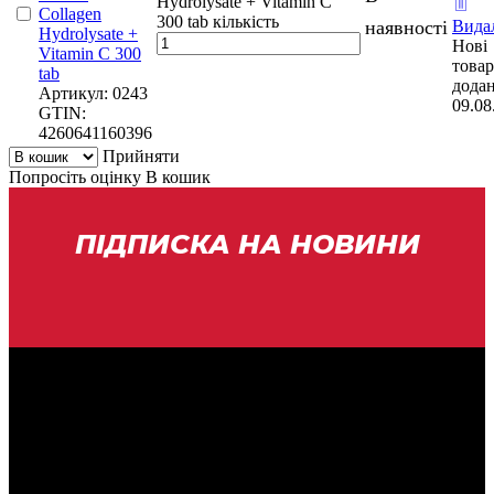
Hydrolysate + Vitamin С
Collagen
300 tab кількість
наявності
Вида
Hydrolysate +
Нові
Vitamin С 300
това
tab
додан
Артикул:
0243
09.08
GTIN:
4260641160396
Прийняти
Попросіть оцінку
В кошик
ПІДПИСКА НА НОВИНИ