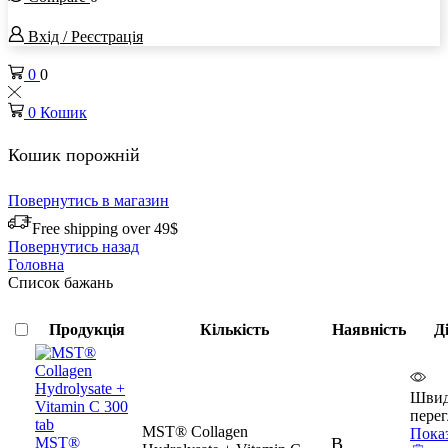
Вхід / Реєстрація
0
0
0
Кошик
Кошик порожній
Повернутись в магазин
Free shipping over 49$
Повернутись назад
Головна
Список бажань
Продукція
Кількість
Наявність
Д
Шви
перег
MST® Collagen
Пока
В
MST®