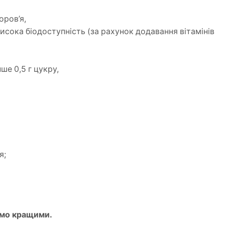
оров’я,
сока біодоступність (за рахунок додавання вітамінів
ше 0,5 г цукру,
я;
аємо кращими.