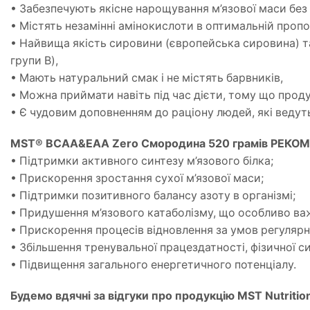
• Забезпечують якісне нарощування м’язової маси без
• Містять незамінні амінокислоти в оптимальній пропо
• Найвища якість сировини (європейська сировина) та
групи B),
• Мають натуральний смак і не містять барвників,
• Можна приймати навіть під час дієти, тому що проду
• Є чудовим доповненням до раціону людей, які ведут
MST® BCAA&EAA Zero Смородина 520 грамів РЕКО
• Підтримки активного синтезу м’язового білка;
• Прискорення зростання сухої м’язової маси;
• Підтримки позитивного балансу азоту в організмі;
• Придушення м’язового катаболізму, що особливо важл
• Прискорення процесів відновлення за умов регулярн
• Збільшення тренувальної працездатності, фізичної с
• Підвищення загального енергетичного потенціалу.
Будемо вдячні за відгуки про продукцію MST Nutriti