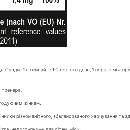
ної води. Споживайте 1-2 порції в день, 1 порцію між при
 тренера.
 годуючим жінкам.
інники різноманітного, збалансованого харчування та з
ітла, недоступному для дітей, місці.