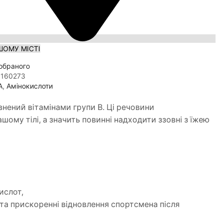
ШОМУ МІСТІ
обраного
160273
A
,
Амінокислоти
нений вітамінами групи В. Ці речовини
ому тілі, а значить повинні надходити ззовні з їжею
ислот,
 та прискоренні відновлення спортсмена після