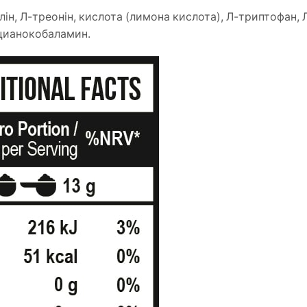
ін, Л-треонін, кислота (лимона кислота), Л-триптофан, 
 цианокобаламин.