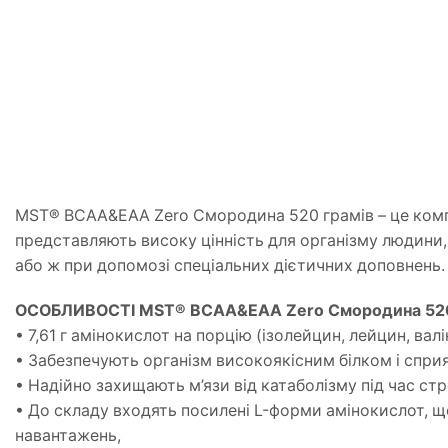
MST® BCAA&EAA Zero Смородина 520 грамів – це компл
представляють високу цінність для організму людини, 
або ж при допомозі спеціальних дієтичних доповнень.
ОСОБЛИВОСТІ MST® BCAA&EAA Zero Смородина 520
• 7,61 г амінокислот на порцію (ізолейцин, лейцин, валін
• Забезпечують організм високоякісним білком і спри
• Надійно захищають м’язи від катаболізму під час ст
• До складу входять посилені L-форми амінокислот, щ
навантажень,