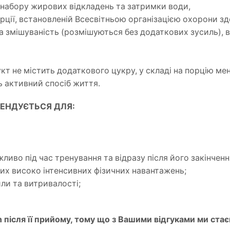
 набору жирових відкладень та затримки води,
рції, встановленій Всесвітньою організацією охорони зд
 змішуваність (розмішуються без додаткових зусиль), ви
кт не містить додаткового цукру, у складі на порцію мен
ь активний спосіб життя.
МЕНДУЄТЬСЯ ДЛЯ:
иво під час тренування та відразу після його закінченн
их високо інтенсивних фізичних навантажень;
или та витривалості;
on після її прийому, тому що з Вашими відгуками ми ст