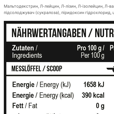
Мальтодекстрин, Л-лейцин, Л-лізин, Л-ізолейцин, Л-вал
підсолоджувач (сукралоза), піридоксин гідрохлорид,