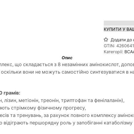
КУПИТИ У ВА
Додати до 
GTIN:
4260641
Категорії:
BCA
Опис
екс, що складається з 8 незамінних амінокислот, допов
оскільки вони не можуть самостійно синтезуватися в наш
 грамів:
, лізин, метіонін, треонін, триптофан та фенілаланін),
яють стрімкому фізичному прогресу,
ресів та тренувань, за рахунок повного комплексу амінок
о відіграють першорядну роль у запобіганні катаболізму