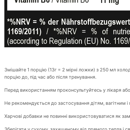
Змішайте 1 порцію (13г = 2 мірні ложки) з 250 мл холод
порцію до, під час або після тренування.
Перед використанням проконсультуйтесь у лікаря або
Не рекомендується до застосування дітям, вагітним і
Харчові добавки не повинні використовуватися як зам
Зберігати у сухому, захищеному від прямого тепла і св