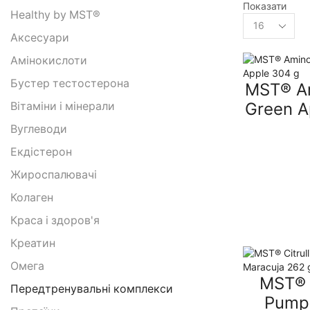
Показати
Healthy by MST®
товарів
per
Аксесуари
page
Амінокислоти
Бустер тестостерона
MST® A
Green A
Вітаміни і мінерали
Вуглеводи
Екдістерон
Жироспалювачі
Колаген
Краса і здоров'я
Креатин
Омега
MST® C
Передтренувальні комплекси
Pump