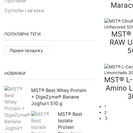
Протеїни
Marac
Суглоби і зв'язки
MST® C
ПОПУЛЯРНІ ТЕГИ
RAW U
5
Лідери продажу
НОВИНКИ
MST® L-
Amino L
MST® Best Whey Protein 
3
+ DigeZyme® Banane 
Joghurt 510 g
1
2
MST® Best 
Isolate 
Protein 