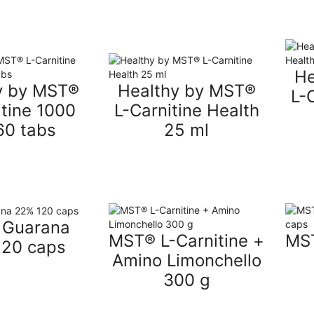
He
y by MST®
Healthy by MST®
L-
itine 1000
L-Carnitine Health
60 tabs
25 ml
Guarana
MST® L-Carnitine +
MST
120 caps
Amino Limonchello
300 g