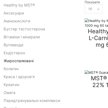
Показати
Healthy by MST®
товарів
per
Аксесуари
page
Амінокислоти
Бустер тестостерона
Health
L-Carn
Вітаміни і мінерали
mg 
Вуглеводи
Екдістерон
Жироспалювачі
Колаген
Краса і здоров'я
MST® 
22% 
Креатин
Омега
Передтренувальні комплекси