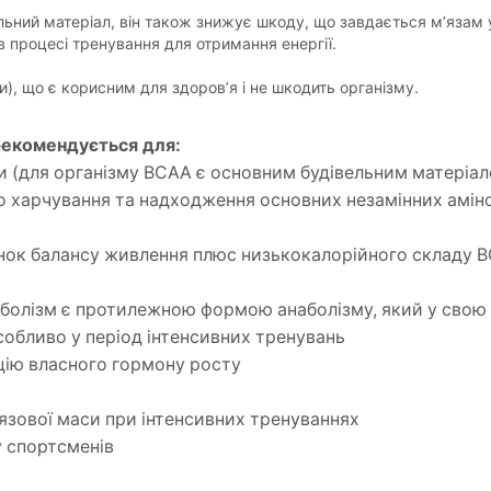
льний матеріал, він також знижує шкоду, що завдається м’язам 
 процесі тренування для отримання енергії.
и), що є корисним для здоров’я і не шкодить організму.
рекомендується для:
и (для організму BCAA є основним будівельним матеріа
го харчування та надходження основних незамінних амін
унок балансу живлення плюс низькокалорійного складу B
таболізм є протилежною формою анаболізму, який у свою
собливо у період інтенсивних тренувань
цію власного гормону росту
’язової маси при інтенсивних тренуваннях
у спортсменів