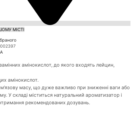
ШОМУ МІСТІ
браного
0002397
A
езамінних амінокислот, до якого входять лейцин,
цих амінокислот.
м’язову масу, що дуже важливо при зниженні ваги або
зму. У складі міститься натуральний ароматизатор і
 дотримання рекомендованих дозувань.