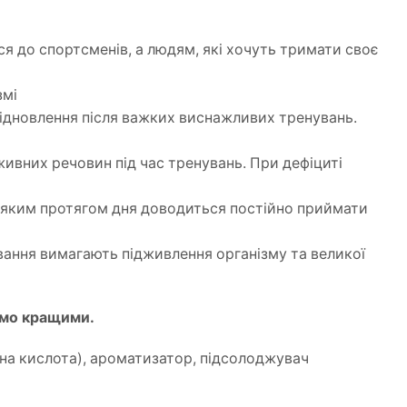
ся до спортсменів, а людям, які хочуть тримати своє
змі
відновлення після важких виснажливих тренувань.
поживних речовин під час тренувань. При дефіциті
й, яким протягом дня доводиться постійно приймати
ування вимагають підживлення організму та великої
аємо кращими.
нна кислота), ароматизатор, підсолоджувач