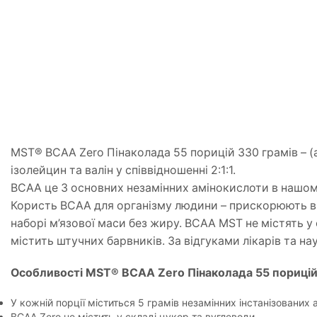
MST® BCAA Zero Пiнаколада 55 порицiй 330 грамів – (а
ізолейцин та валін у співвідношенні 2:1:1.
BCAA це 3 основних незамінних амінокислоти в нашому
Користь BCAA для організму людини – прискорюють ві
наборі м’язової маси без жиру. BCAA MST не містять у
містить штучних барвників. За відгуками лікарів та 
Особливості MST® BCAA Zero Пiнаколада 55 порицiй
У кожній порції міститься 5 грамів незамінних інстанізованих а
BCAA Zero не містить у складі цукор та вуглеводи.