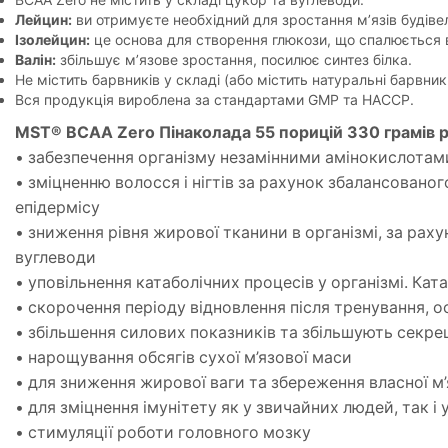
Лейцин:
ви отримуєте необхідний для зростання м’язів будіве
Ізолейцин:
це основа для створення глюкози, що спалюється в
Валін:
збільшує м’язове зростання, посилює синтез білка.
Не містить барвників у складі (або містить натуральні барвник
Вся продукція вироблена за стандартами GMP та HACCP.
MST® BCAA Zero Пiнаколада 55 порицiй 330 грамів 
• забезпечення організму незамінними амінокислотам
• зміцненню волосся і нігтів за рахунок збалансовано
епідермісу
• зниження рівня жирової тканини в організмі, за рах
вуглеводи
• уповільнення катаболічних процесів у організмі. Ка
• скорочення періоду відновлення після тренування, о
• збільшення силових показників та збільшують секре
• нарощування обсягів сухої м’язової маси
• для зниження жирової ваги та збереження власної м
• для зміцнення імунітету як у звичайних людей, так і 
• стимуляції роботи головного мозку