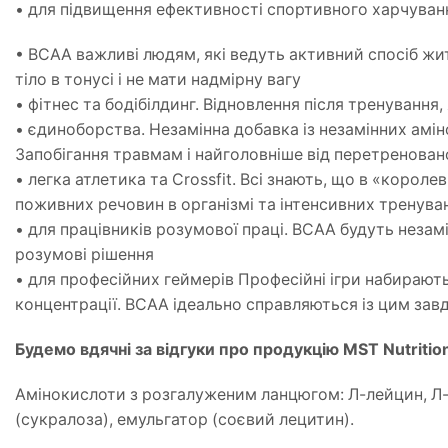
• для підвищення ефективності спортивного харчуван
• BCAA важливі людям, які ведуть активний спосіб жит
тіло в тонусі і не мати надмірну вагу
• фітнес та бодібілдинг. Відновлення після тренування
• єдиноборства. Незамінна добавка із незамінних амі
Запобігання травмам і найголовніше від перетренован
• легка атлетика та Crossfit. Всі знають, що в «короле
поживних речовин в організмі та інтенсивних тренува
• для працівників розумової праці. BCAA будуть неза
розумові рішення
• для професійних геймерів Професійні ігри набирают
концентрації. BCAA ідеально справляються із цим зав
Будемо вдячні за відгуки про продукцію MST Nutriti
Амінокислоти з розгалуженим ланцюгом: Л-лейцин, Л-із
(сукралоза), емульгатор (соєвий лецитин).