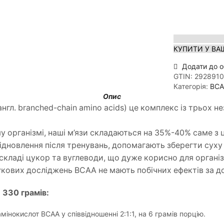
КУПИТИ У ВА
Додати до о
GTIN:
292891
Категорія:
BCA
Опис
нгл. branched-chain amino acids) це комплекс із трьох н
 організмі, наші м’язи складаються на 35%-40% саме з 
дновлення після тренувань, допомагають зберегти суху 
 складі цукор та вуглеводи, що дуже корисно для органі
наукових досліджень BCAA не мають побічних ефектів за
 330 грамів:
мінокислот ВСАА у співвідношенні 2:1:1, на 6 грамів порцію.