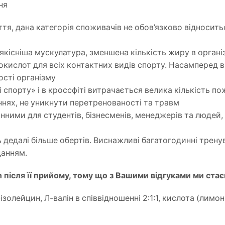
ня
тя, дана категорія споживачів не обов’язково відносить
, якісніша мускулатура, зменшена кількість жиру в органі
нокислот для всіх контактних видів спорту. Насамперед 
ості організму
ві спорту» і в кроссфіті витрачається велика кількість 
ннях, не уникнути перетренованості та травм
мінними для студентів, бізнесменів, менеджерів та люде
ь дедалі більше обертів. Виснажливі багатогодинні трен
данням.
on після її прийому, тому що з Вашими відгуками ми ст
олейцин, Л-валін в співвідношенні 2:1:1, кислота (лимо