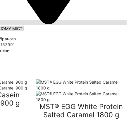
ШОМУ МІСТІ
браного
163991
теїни
Casein
 900 g
MST® EGG White Protein
Salted Caramel 1800 g