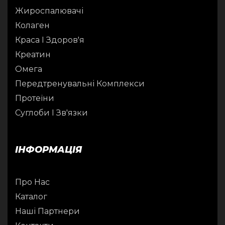
Жироспалювачі
Колаген
Краса І Здоров'я
Креатин
Омега
Передтренувальні Комплекси
Протеїни
Суглоби І Зв'язки
ІНФОРМАЦІЯ
Про Нас
Каталог
Наші Партнери