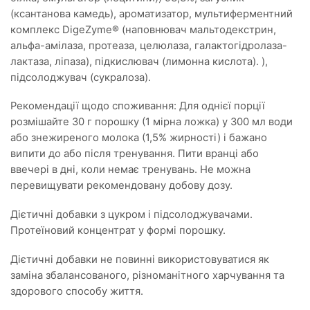
(ксантанова камедь), ароматизатор, мультиферментний
комплекс DigeZyme® (наповнювач мальтодекстрин,
альфа-амілаза, протеаза, целюлаза, галактогідролаза-
лактаза, ліпаза), підкислювач (лимонна кислота). ),
підсолоджувач (сукралоза).
Рекомендації щодо споживання: Для однієї порції
розмішайте 30 г порошку (1 мірна ложка) у 300 мл води
або знежиреного молока (1,5% жирності) і бажано
випити до або після тренування. Пити вранці або
ввечері в дні, коли немає тренувань. Не можна
перевищувати рекомендовану добову дозу.
Дієтичні добавки з цукром і підсолоджувачами.
Протеїновий концентрат у формі порошку.
Дієтичні добавки не повинні використовуватися як
заміна збалансованого, різноманітного харчування та
здорового способу життя.