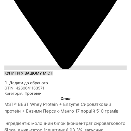
КУПИТИ У ВАШОМУ МІСТІ
Додати до обраного
GTIN:
4260641163571
Категорія:
Протеїни
Опис
MST® BEST Whey Protein + Enzyme Сироватковий
протеїн + Ензими Персик-Манго 17 порцій 510 грамів
Інгредієнти: молочний білок (концентрат сироваткового
білка, емульгатор (лецитини)) 93,3%, загусник