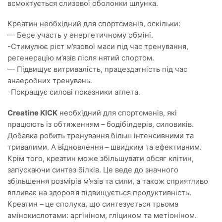
всмоктується слизової оболонки шлунка.
Креатин необхідний для спортсменів, оскільки:
— Бере участь у енергетичному обміні.
-Стимулює ріст м’язової маси під час тренування,
регенерацію м’язів після нятий спортом.
— Підвищує витривалість, працездатність під час
анаеробних тренувань.
-Покращує силові показники атлета.
Creatine KICK
необхідний для спортсменів, які
працюють із обтяженням – бодібілдерів, силовиків.
Добавка робить тренування більш інтенсивними та
тривалими. А відновлення – швидким та ефективним.
Крім того, креатин може збільшувати обсяг клітин,
запускаючи синтез білків. Це веде до значного
збільшення розмірів м’язів та сили, а також сприятливо
впливає на здоров’я підвищується продуктивність.
Креатин – це сполука, що синтезується трьома
амінокислотами: аргініном, гліцином та метіоніном.