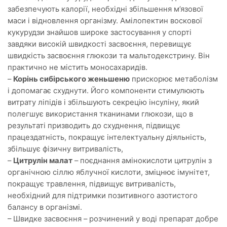
забезпечують калорії, необхідні збільшення м’язової
маси і відновлення організму. Амілопектин воскової
кукурудзи знайшов широке застосування у спорті
завдяки високій швидкості засвоєння, перевищує
швидкість засвоєння глюкози та мальтодекстрину. Він
практично не містить моносахаридів.
–
Корінь сибірського женьшеню
прискорює метаболізм
і допомагає схуднути. Його компоненти стимулюють
витрату ліпідів і збільшують секрецію інсуліну, який
полегшує використання тканинами глюкози, що в
результаті призводить до схуднення, підвищує
працездатність, покращує інтелектуальну діяльність,
збільшує фізичну витривалість,
–
Цитрулін малат
– поєднання амінокислоти цитрулін з
органічною сіллю яблучної кислоти, зміцнює імунітет,
покращує травлення, підвищує витривалість,
необхідний для підтримки позитивного азотистого
балансу в організмі.
– Швидке засвоєння – розчинений у воді препарат добре