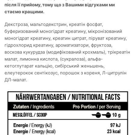
після її прийому, тому що з Вашими відгуками ми
стаємо кращими.
Декстроза, мальтодекстрин, креатін фосфат,
буферизований моногідрат креатину, мікронізований
моногідрат креатину, креатин цитрат, піруват креатину,
гідрохлорид креатину, ароматизатори, фруктоза,
воскова кукурудза (модифікований крохмаль), трікреатін
малат, лимонна кислота, (сукралоза), альфа-
кетоглутарат кальцію, сибірський женьшень,
елеутерокок сентікозус, порошок з кореня, Л-цитрулін
ДЛ-малат.