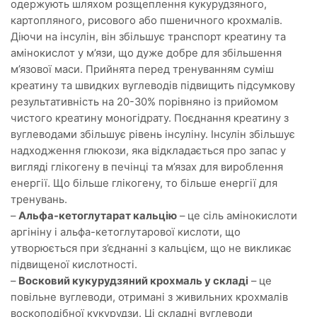
одержують шляхом розщеплення кукурудзяного,
картопляного, рисового або пшеничного крохмалів.
Діючи на інсулін, він збільшує транспорт креатину та
амінокислот у м’язи, що дуже добре для збільшення
м’язової маси. Прийнята перед тренуванням суміш
креатину та швидких вуглеводів підвищить підсумкову
результативність на 20-30% порівняно із прийомом
чистого креатину моногідрату. Поєднання креатину з
вуглеводами збільшує рівень інсуліну. Інсулін збільшує
надходження глюкози, яка відкладається про запас у
вигляді глікогену в печінці та м’язах для вироблення
енергії. Що більше глікогену, то більше енергії для
тренувань.
–
Альфа-кетоглутарат кальцію
– це сіль амінокислоти
аргініну і альфа-кетоглутарової кислоти, що
утворюється при з’єднанні з кальцієм, що не викликає
підвищеної кислотності.
–
Восковий кукурудзяний крохмаль у складі
– це
повільне вуглеводи, отримані з живильних крохмалів
воскоподібної кукурудзи. Ці складні вуглеводи