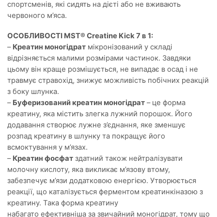
спортсменів, які сидять на дієті або не вживають
червоного м’яса.
ОСОБЛИВОСТІ MST® Creatine Kick 7 в 1:
–
Креатин моногідрат
мікронізований у складі
відрізняється малими розмірами частинок. Завдяки
цьому він краще розмішується, не випадає в осад і не
травмує стравохід, знижує можливість побічних реакцій
з боку шлунка.
–
Буферизований креатин моногідрат
– це форма
креатину, яка містить злегка лужний порошок. Його
додавання створює лужне з’єднання, яке зменшує
розпад креатину в шлунку та покращує його
всмоктування у м’язах.
–
Креатин фосфат
здатний також нейтралізувати
молочну кислоту, яка викликає м’язову втому,
забезпечує м’язи додатковою енергією. Утворюється
реакції, що каталізується ферментом креатинкіназою з
креатину. Така форма креатину
набагато ефективніша за звичайний моногідрат, тому що