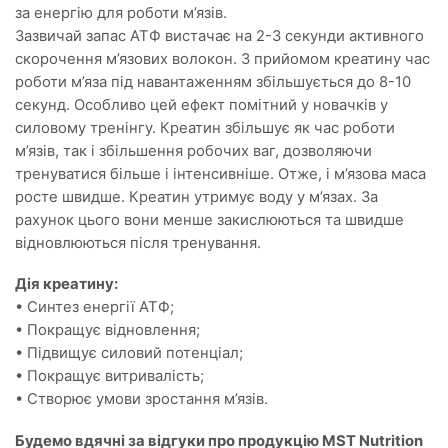
за енергію для роботи м’язів.
Зазвичай запас АТФ вистачає на 2-3 секунди активного
скорочення м’язових волокон. З прийомом креатину час
роботи м’яза під навантаженням збільшується до 8-10
секунд. Особливо цей ефект помітний у новачків у
силовому тренінгу. Креатин збільшує як час роботи
м’язів, так і збільшення робочих ваг, дозволяючи
тренуватися більше і інтенсивніше. Отже, і м’язова маса
росте швидше. Креатин утримує воду у м’язах. За
рахунок цього вони менше закислюються та швидше
відновлюються після тренування.
Дія креатину:
• Синтез енергії АТФ;
• Покращує відновлення;
• Підвищує силовий потенціал;
• Покращує витривалість;
• Створює умови зростання м’язів.
Будемо вдячні за відгуки про продукцію MST Nutrition