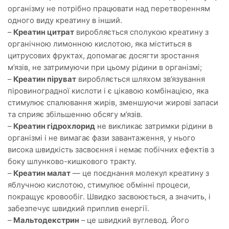
організму не потрібно працювати над перетворенням
одного виду креатину в інший.
–
Креатин цитрат
виробляється сполукою креатину з
органічною лимонною кислотою, яка міститься в
цитрусових фруктах, допомагає досягти зростання
м’язів, не затримуючи при цьому рідини в організмі;
–
Креатин піруват
виробляється шляхом зв’язування
піровиноградної кислоти і є цікавою комбінацією, яка
стимулює спалювання жирів, зменшуючи жирові запаси
та сприяє збільшенню обсягу м’язів.
–
Креатин гідрохлорид
не викликає затримки рідини в
організмі і не вимагає фази завантаження, у нього
висока швидкість засвоєння і немає побічних ефектів з
боку шлунково-кишкового тракту.
–
Креатин малат
— це поєднання молекул креатину з
яблучною кислотою, стимулює обмінні процеси,
покращує кровообіг. Швидко засвоюється, а значить, і
забезпечує швидкий приплив енергії.
–
Мальтодекстрин
– це швидкий вуглевод. Його