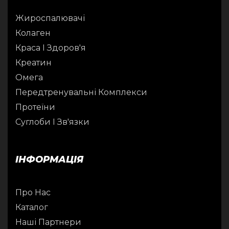
Жироспалювачі
Колаген
Краса І Здоров'я
Креатин
Омега
Передтренувальні Комплекси
Протеїни
Суглоби І Зв'язки
ІНФОРМАЦІЯ
Про Нас
Каталог
Наші Партнери