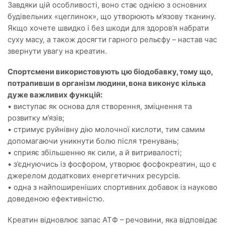
Завдяки цій особливості, воно стає однією з основних
будівельних «цеглинок», що утворюють м’язову тканину.
Якщо хочете швидко і без шкоди для здоров’я набрати
суху масу, а також досягти гарного рельєфу – настав час
звернути увагу на креатин.
Спортсмени використовують цю біодобавку, тому що,
потрапивши в організм людини, вона виконує кілька
дуже важливих функцій:
• виступає як основа для створення, зміцнення та
розвитку м’язів;
• стримує руйнівну дію молочної кислоти, тим самим
допомагаючи уникнути болю після тренувань;
• сприяє збільшенню як сили, а й витривалості;
• з’єднуючись із фосфором, утворює фосфокреатин, що є
джерелом додаткових енергетичних ресурсів.
• одна з найпоширеніших спортивних добавок із науково
доведеною ефективністю.
Креатин відновлює запас АТФ – речовини, яка відповідає