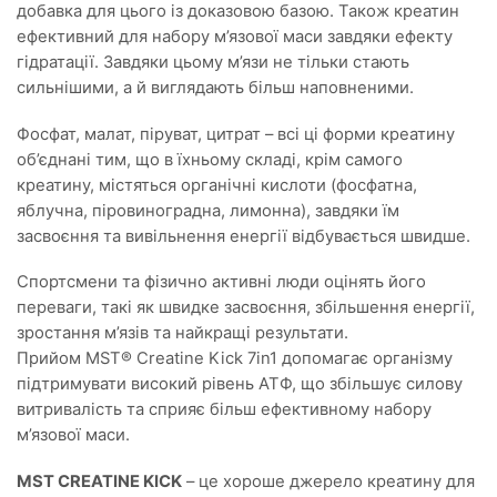
добавка для цього із доказовою базою. Також креатин
ефективний для набору м’язової маси завдяки ефекту
гідратації. Завдяки цьому м’язи не тільки стають
сильнішими, а й виглядають більш наповненими.
Фосфат, малат, піруват, цитрат – всі ці форми креатину
об’єднані тим, що в їхньому складі, крім самого
креатину, містяться органічні кислоти (фосфатна,
яблучна, піровиноградна, лимонна), завдяки їм
засвоєння та вивільнення енергії відбувається швидше.
Спортсмени та фізично активні люди оцінять його
переваги, такі як швидке засвоєння, збільшення енергії,
зростання м’язів та найкращі результати.
Прийом MST® Creatine Kick 7in1 допомагає організму
підтримувати високий рівень АТФ, що збільшує силову
витривалість та сприяє більш ефективному набору
м’язової маси.
MST CREATINE KICK
– це хороше джерело креатину для