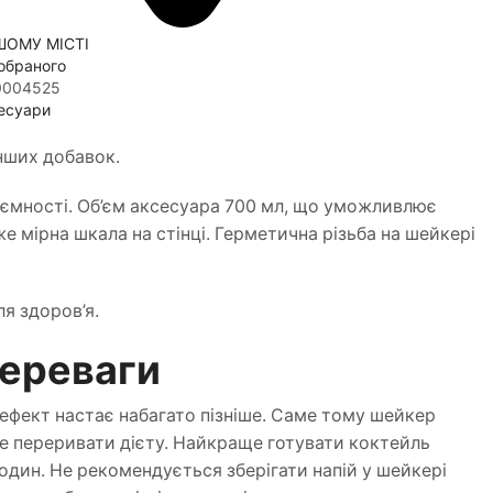
ШОМУ МІСТІ
обраного
0004525
есуари
нших добавок.
і ємності. Об’єм аксесуара 700 мл, що уможливлює
е мірна шкала на стінці. Герметична різьба на шейкері
ля здоров’я.
переваги
ефект настає набагато пізніше. Саме тому шейкер
не переривати дієту. Найкраще готувати коктейль
один. Не рекомендується зберігати напій у шейкері