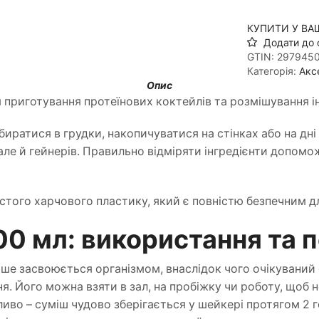
КУПИТИ У ВА
Додати до 
GTIN:
297945
Категорія:
Акс
Опис
 приготування протеїнових коктейлів та розмішування і
биратися в грудки, накопичуватися на стінках або на дн
але й гейнерів. Правильно відміряти інгредієнти допомож
истого харчового пластику, який є повністю безпечним д
0 мл: використання та 
ше засвоюється організмом, внаслідок чого очікуваний 
 Його можна взяти в зал, на пробіжку чи роботу, щоб 
иво – суміш чудово зберігається у шейкері протягом 2 г