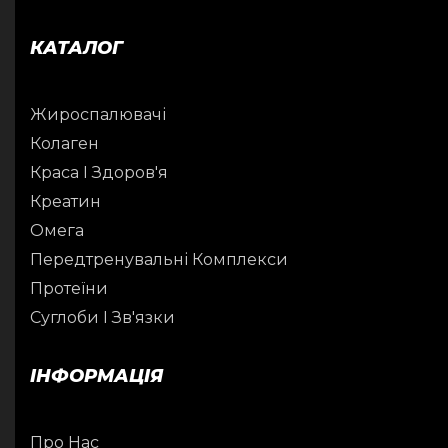
КАТАЛОГ
Жироспалювачі
Колаген
Краса І Здоров'я
Креатин
Омега
Передтренувальні Комплекси
Протеїни
Суглоби І Зв'язки
ІНФОРМАЦІЯ
Про Нас