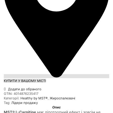
КУПИТИ У ВАШОМУ МІСТІ
Додати до обраного
GTIN:
4014876235417
Категорії:
Healthy by MST®
,
Жироспалювачі
Tag:
Лідери продажу
Опис
MST® L-Carnitine
має ліпотропний ефект і зовсім не