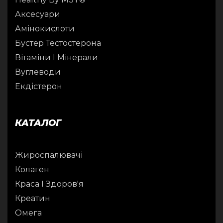
Аксесуари
Амінокислоти
Бустер Тестостерона
Вітаміни І Мінерали
Вуглеводи
Екдістерон
КАТАЛОГ
Жироспалювачі
Колаген
Краса І Здоров'я
Креатин
Омега