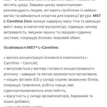
містить цукру. Завдяки цьому жироспалювач
рекомендують людям, які мають проблеми із зайвою
вагою та займаються спортом для корекції фігури.
MST
L-Carnitine Zero
знижує надмірну масу тіла та зменшує
вміст жиру в скелетній мускулатурі, підвищує силову
витривалість, зміцнює імунну та серцево-судинну
системи, покращує білково-жировий обмін.
Особливості MST® L-Carnitine:
• висока концентрація основного компонента L-
Carnitine – CarniJet;
• випускається у вигляді готового концентрованого
розчину – швидше та легше засвоюється організмом;
• ніацин (вітамін В3) у складі сприяє засвоєнню білків,
покращує травлення, роботу серця, має
судинорозширювальну властивість;
• відсутність у складі ароматизаторів, барвників та
інших добавок;
• низький вміст цукру;