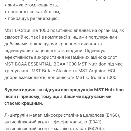
• знижує стомлюваність,
• попереджає катаболізм,
• покращує регенерацію.
MST L-Сitrulline 1000 позитивно впливає на організм, як
самостійно, так і в комплексі з іншими популярними
добавками, покращуючи кровопостачання та
підвищуючи працездатність людини. Підвищує
ефективність використання незамінних амінокислот
MST BCAA ESSENTIAL, ВСАА 1000 MST Nutrition під час
тренування. MST Beta – Alanine та MST Arginine HCL
добре взаємодіють, доповнюють MST Citrulline 1000.
Будемо вдячні за відгуки про продукцію MST Nutrition
після її прийому, тому що з Вашими відгуками ми
стаємо кращими.
Л-цитрулін малат, мікрокристалічна целюлоза (E460),
антисліпаючий агент – фосфат кальцію (E341),
антисліпаючий агент – магнію стеарат (E470b).