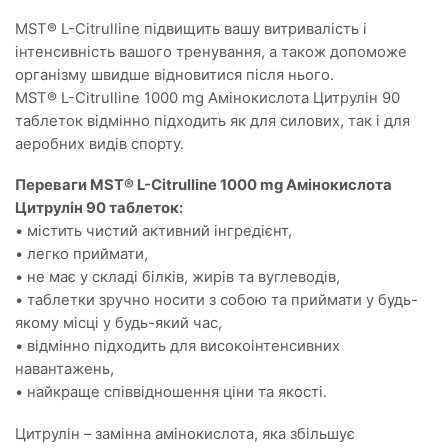
MST® L-Citrulline підвищить вашу витривалість і
інтенсивність вашого тренування, а також допоможе
організму швидше відновитися після нього.
MST® L-Citrulline 1000 mg Амінокислота Цитрулін 90
таблеток відмінно підходить як для силових, так і для
аеробних видів спорту.
Переваги MST® L-Citrulline 1000 mg Амінокислота
Цитрулін 90 таблеток:
• містить чистий активний інгредієнт,
• легко приймати,
• не має у складі білків, жирів та вуглеводів,
• таблетки зручно носити з собою та приймати у будь-
якому місці у будь-який час,
• відмінно підходить для високоінтенсивних
навантажень,
• найкраще співвідношення ціни та якості.
Цитрулін – замінна амінокислота, яка збільшує