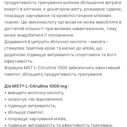
продуктивність тренування шляхом збільшення витрати
енергії в клітинах, є донатором азоту, розширює судини,
покращує харчування та кровопостачання м’язових
тканин. Цю амінокислоту організм не може виробляти в
достатній кількості при великих навантаженнях, тому
може знадобитися її поповнення.
Додавання в цитрулін яблучної кислоти – малата –
стимулює приплив крові та кисню до м’язів, що
додатково підвищує витривалість спортсмена та його
ефективність.
Формула MST L-Сitrulline 1000 забезпечить ефективний
пампінг, збільшить продуктивність тренування.
Дія MST® L-Citrulline 1000 mg :
• виводить молочну кислоту,
• скорочує час відновлення,
• підвищує витривалість,
• збільшує пампінг,
• покращує харчування м’язів,
• підвищує витривалість та ефективність тренувань,