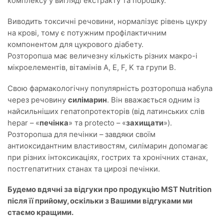
комплексу у вигляді екстракту та порошку.
Виводить токсичні речовини, нормалізує рівень цукру
на крові, тому є потужним профілактичним
компонентом для цукрового діабету.
Розторопша має величезну кількість різних макро-і
мікроелементів, вітамінів A, E, F, K та групи В.
Свою фармакологічну популярність розторопша набула
через речовину
силімарин
. Він вважається одним із
найсильніших гепатопротекторів (від латинських слів
hepar – «
печінка
» та protecto – «
захищати
»).
Розторопша для печінки – завдяки своїм
антиоксидантним властивостям, силімарин допомагає
при різних інтоксикаціях, гострих та хронічних станах,
постгепатитних станах та цирозі печінки.
Будемо вдячні за відгуки про продукцію MST Nutrition
після її прийому, оскільки з Вашими відгуками ми
стаємо кращими.