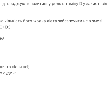
 підтверджують позитивну роль вітаміну D у захисті від
а кількість його жодна дієта забезпечити не в змозі –
 C+D3.
ня.
я та після неї;
х судин;