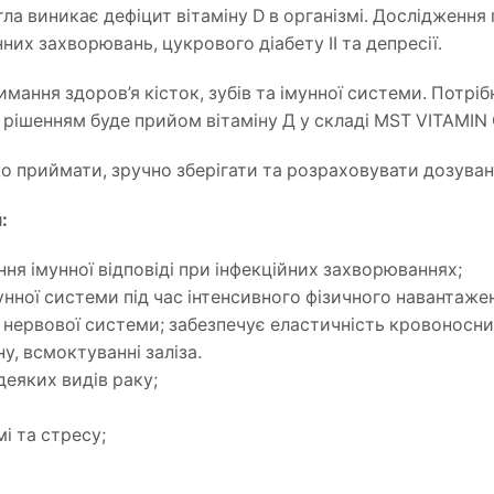
ла виникає дефіцит вітаміну D в організмі. Дослідження
них захворювань, цукрового діабету ІІ та депресії.
ання здоров’я кісток, зубів та імунної системи. Потрібн
рішенням буде прийом вітаміну Д у складі MST VITAMIN
егко приймати, зручно зберігати та розраховувати дозуван
:
ня імунної відповіді при інфекційних захворюваннях;
ої системи під час інтенсивного фізичного навантаженн
 нервової системи; забезпечує еластичність кровоносни
ну, всмоктуванні заліза.
деяких видів раку;
і та стресу;