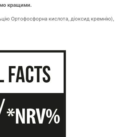
аємо кращими.
льцію Ортофосфорна кислота, діоксид кремнію),