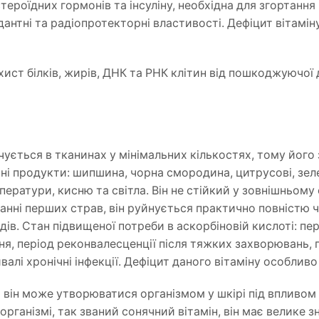
тероїдних гормонів та інсуліну, необхідна для згортання 
нтні та радіопротекторні властивості. Дефіцит вітаміну 
ист білків, жирів, ДНК та РНК клітин від пошкоджуючої д
чується в тканинах у мінімальних кількостях, тому його
 продукти: шипшина, чорна смородина, цитрусові, зелен
ператури, кисню та світла. Він не стійкий у зовнішньому
уванні перших страв, він руйнується практично повністю 
ів. Стан підвищеної потреби в аскорбіновій кислоті: пе
ня, період реконвалесценції після тяжких захворювань, 
ивалі хронічні інфекції. Дефіцит даного вітаміну особлив
 він може утворюватися організмом у шкірі під впливом 
організмі, так званий сонячний вітамін, він має велике з