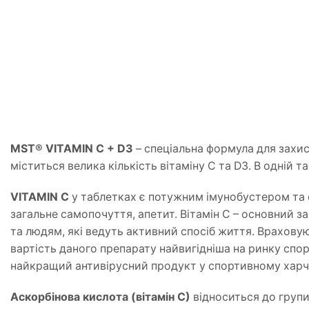
MST® VITAMIN C + D3
– спеціальна формула для захист
міститься велика кількість вітаміну С та D3. В одній т
VITAMIN C
у таблетках є потужним імунобустером та с
загальне самопочуття, апетит. Вітамін С – основний з
та людям, які ведуть активний спосіб життя. Враховую
вартість даного препарату найвигідніша на ринку спор
найкращий антивірусний продукт у спортивному харчу
Аскорбінова кислота (вітамін С)
відноситься до групи