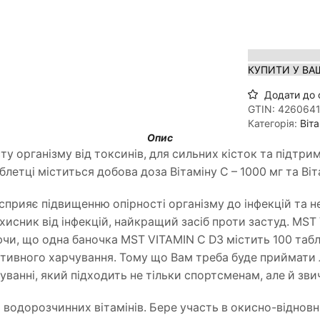
КУПИТИ У ВА
Додати до 
GTIN:
426064
Категорія:
Віта
Опис
у організму від токсинів, для сильних кісток та підтримк
аблетці міститься добова доза Вітаміну С – 1000 мг та Ві
прияє підвищенню опірності організму до інфекцій та 
ахисник від інфекцій, найкращий засіб проти застуд. MS
чи, що одна баночка MST VITAMIN C D3 містить 100 табле
тивного харчування. Тому що Вам треба буде приймати ли
ванні, який підходить не тільки спортсменам, але й зв
 водорозчинних вітамінів. Бере участь в окисно-відновни