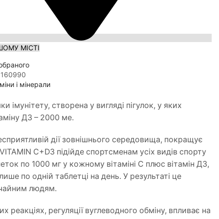
ШОМУ МІСТІ
обраного
1160990
міни і мінерали
и імунітету, створена у вигляді пігулок, у яких
таміну Д3 – 2000 ме.
несприятливій дії зовнішнього середовища, покращує
T VITAMIN C+D3 підійде спортсменам усіх видів спорту
ток по 1000 мг у кожному вітаміні С плюс вітамін Д3,
ше по одній таблетці на день. У результаті це
ичайним людям.
х реакціях, регуляції вуглеводного обміну, впливає на