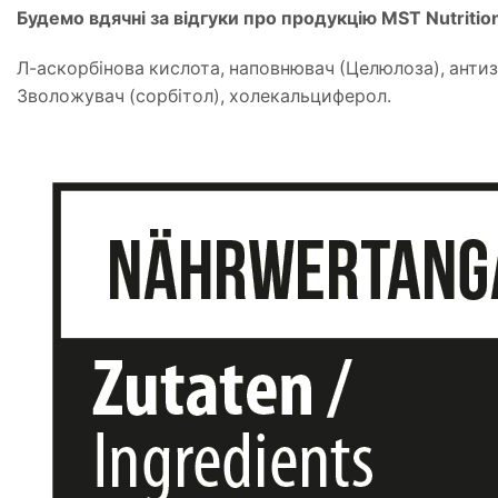
Будемо вдячні за відгуки про продукцію MST Nutriti
Л-аскорбінова кислота, наповнювач (Целюлоза), антиз
Зволожувач (сорбітол), холекальциферол.