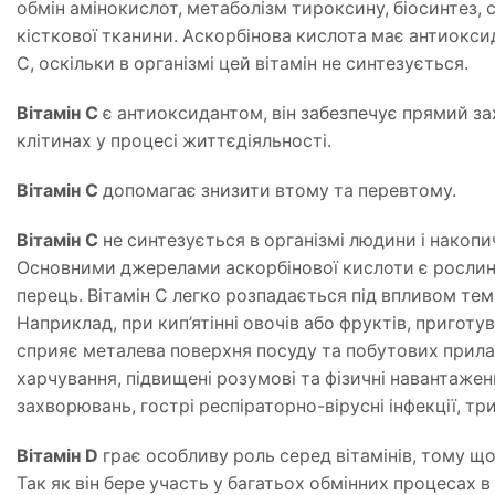
обмін амінокислот, метаболізм тироксину, біосинтез, с
кісткової тканини. Аскорбінова кислота має антиоксида
С, оскільки в організмі цей вітамін не синтезується.
Вітамін С
є антиоксидантом, він забезпечує прямий зах
клітинах у процесі життєдіяльності.
Вітамін C
допомагає знизити втому та перевтому.
Вітамін С
не синтезується в організмі людини і накопи
Основними джерелами аскорбінової кислоти є рослинні
перець. Вітамін С легко розпадається під впливом тем
Наприклад, при кип’ятінні овочів або фруктів, пригот
сприяє металева поверхня посуду та побутових прилад
харчування, підвищені розумові та фізичні навантажен
захворювань, гострі респіраторно-вірусні інфекції, тр
Вітамін D
грає особливу роль серед вітамінів, тому що
Так як він бере участь у багатьох обмінних процесах в 