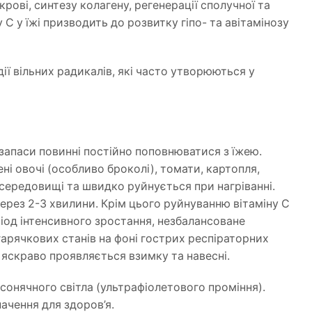
крові, синтезу колагену, регенерації сполучної та
С у їжі призводить до розвитку гіпо- та авітамінозу
ії вільних радикалів, які часто утворюються у
 запаси повинні постійно поповнюватися з їжею.
і овочі (особливо броколі), томати, картопля,
 середовищі та швидко руйнується при нагріванні.
через 2-3 хвилини. Крім цього руйнуванню вітаміну С
ріод інтенсивного зростання, незбалансоване
гарячкових станів на фоні гострих респіраторних
о яскраво проявляється взимку та навесні.
сонячного світла (ультрафіолетового проміння). ⠀
начення для здоров’я. ⠀