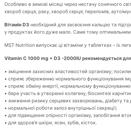
Особливо в зимові місяці через нестачу сонячного світ
хвороб серця, раку, хвороб серця, переломів, аутоімун
Вітамін D3
необхідний для засвоєння кальцію та підтрим
у продуктах його дуже мало. Саме тому оптимальним 
MST Nutrition випускає ці вітаміни у таблетках – їх л
Vitamin C 1000 mg + D3 -2000IU рекомендується для
• зміцнення захисних властивостей організму; посилен
• сприяє збереженню нормального функціонування імунн
• сприяє обміну енергії, нормальному функціонуванню
• бере участь в утворенні колагену, біосинтезі карніти
• зниження ризику серцевих захворювань, діабету та 
• нормальної роботи залоз внутрішньої секреції;
• для підвищення опірності організму, запобігання втом
• для здоров’я шкіри, ясен, зубів, кісток.