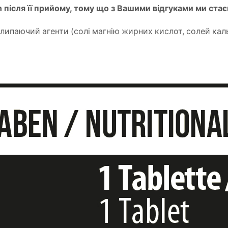
on після її прийому, тому що з Вашими відгуками ми ст
липаючий агенти (солі магнію жирних кислот, солей ка