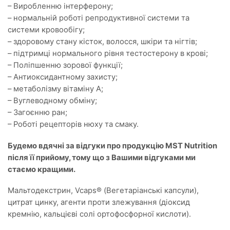
– Виробленню інтерферону;
– нормальній роботі репродуктивної системи та
системи кровообігу;
– здоровому стану кісток, волосся, шкіри та нігтів;
– підтримці нормального рівня тестостерону в крові;
– Поліпшенню зорової функції;
– Антиоксидантному захисту;
– метаболізму вітаміну А;
– Вуглеводному обміну;
– Загоєнню ран;
– Роботі рецепторів нюху та смаку.
Будемо вдячні за відгуки про продукцію MST Nutrition
після її прийому, тому що з Вашими відгуками ми
стаємо кращими.
Мальтодекстрин, Vcaps® (Вегетаріанські капсули),
цитрат цинку, агенти проти злежування (діоксид
кремнію, кальцієві солі ортофосфорної кислоти).