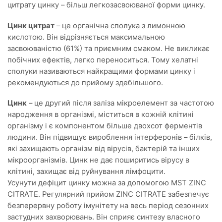
цитрату цинку – більш легкозасвоюваної форми цинку.
Цинк цитрат
– це органічна сполука з лимонною
кислотою. Він відрізняється максимальною
засвоюваністю (61%) та приємним смаком. Не викликає
побічних ефектів, легко переноситься. Тому хелатні
сполуки називаються найкращими формами цинку і
рекомендуються до прийому здебільшого.
Цинк
– це другий після заліза мікроелемент за частотою
народження в організмі, міститься в кожній клітині
організму і є компонентом більше двохсот ферментів
людини. Він підвищує вироблення інтерферонів – білків,
які захищають організм від вірусів, бактерій та інших
мікроорганізмів. Цинк не дає поширитись вірусу в
клітині, захищає від руйнування лімфоцити.
Усунути дефіцит цинку можна за допомогою MST ZINC
CITRATE. Регулярний прийом ZINC CITRATE забезпечує
безперервну роботу імунітету на весь період сезонних
застудних захворювань. Він сприяє синтезу власного