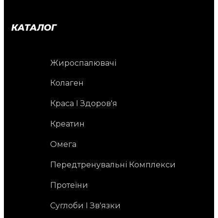
КАТАЛОГ
Жироспалювачі
Колаген
Краса І Здоров'я
Креатин
Омега
Передтренувальні Комплекси
Протеїни
Суглоби І Зв'язки