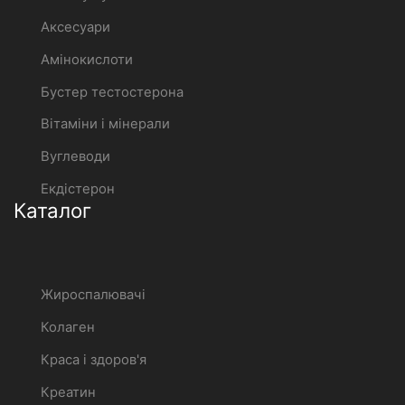
Аксесуари
Амінокислоти
Бустер тестостерона
Вітаміни і мінерали
Вуглеводи
Екдістерон
Каталог
Жироспалювачі
Колаген
Краса і здоров'я
Креатин