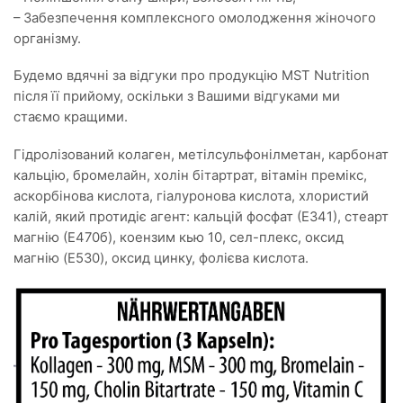
– Забезпечення комплексного омолодження жіночого
організму.
Будемо вдячні за відгуки про продукцію MST Nutrition
після її прийому, оскільки з Вашими відгуками ми
стаємо кращими.
Гідролізований колаген, метілсульфонілметан, карбонат
кальцію, бромелайн, холін бітартрат, вітамін премікс,
аскорбінова кислота, гіалуронова кислота, хлористий
калій, який протидіє агент: кальцій фосфат (Е341), стеарт
магнію (Е470б), коензим кью 10, сел-плекс, оксид
магнію (E530), оксид цинку, фолієва кислота.