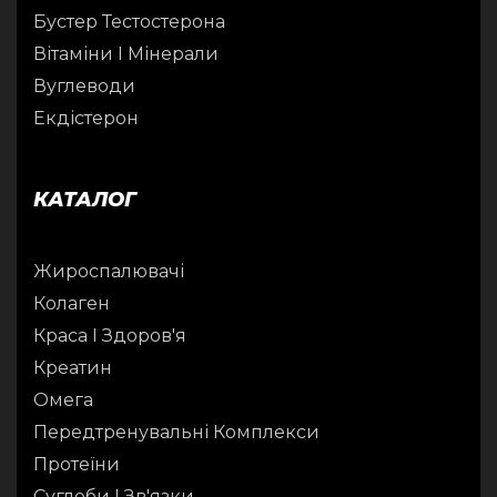
Бустер Тестостерона
Вітаміни І Мінерали
Вуглеводи
Екдістерон
КАТАЛОГ
Жироспалювачі
Колаген
Краса І Здоров'я
Креатин
Омега
Передтренувальні Комплекси
Протеїни
Суглоби І Зв'язки