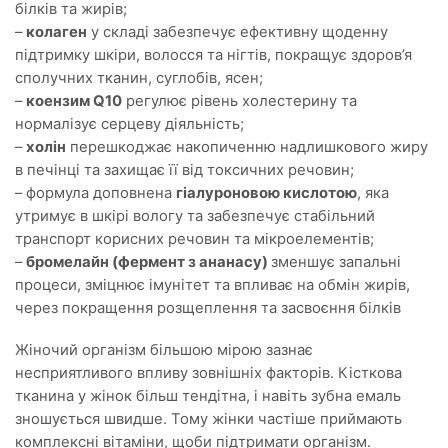
білків та жирів;
–
колаген
у складі забезпечує ефективну щоденну
підтримку шкіри, волосся та нігтів, покращує здоров’я
сполучних тканин, суглобів, ясен;
–
коензим Q10
регулює рівень холестерину та
нормалізує серцеву діяльність;
–
холін
перешкоджає накопиченню надлишкового жиру
в печінці та захищає її від токсичних речовин;
– формула доповнена
гіалуроновою кислотою
, яка
утримує в шкірі вологу та забезпечує стабільний
транспорт корисних речовин та мікроелементів;
–
бромелайн (фермент з ананасу)
зменшує запальні
процеси, зміцнює імунітет та впливає на обмін жирів,
через покращення розщеплення та засвоєння білків
Жіночий організм більшою мірою зазнає
несприятливого впливу зовнішніх факторів. Кісткова
тканина у жінок більш тендітна, і навіть зубна емаль
зношується швидше. Тому жінки частіше приймають
комплексні вітаміни, щоби підтримати організм.