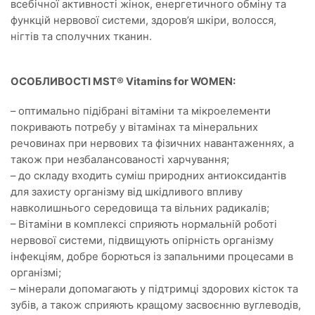
всебічної активності жінок, енергетичного обміну та
функцій нервової системи, здоров’я шкіри, волосся,
нігтів та сполучних тканин.
ОСОБЛИВОСТІ MST® Vitamins for WOMEN:
– оптимально підібрані вітаміни та мікроелементи
покривають потребу у вітамінах та мінеральних
речовинах при нервових та фізичних навантаженнях, а
також при незбалансованості харчування;
– до складу входить суміш природних антиоксидантів
для захисту організму від шкідливого впливу
навколишнього середовища та вільних радикалів;
– Вітаміни в комплексі сприяють нормальній роботі
нервової системи, підвищують опірність організму
інфекціям, добре борються із запальними процесами в
організмі;
– мінерали допомагають у підтримці здорових кісток та
зубів, а також сприяють кращому засвоєнню вуглеводів,