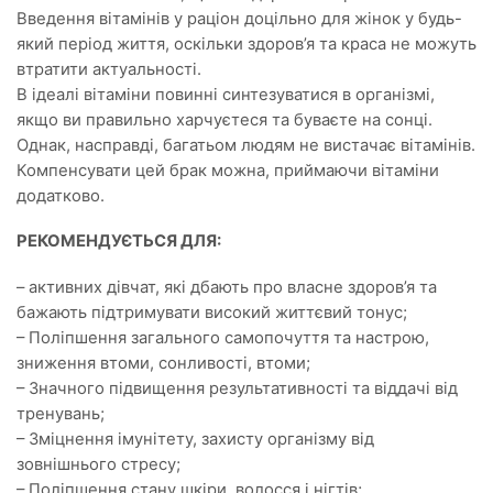
Введення вітамінів у раціон доцільно для жінок у будь-
який період життя, оскільки здоров’я та краса не можуть
втратити актуальності.
В ідеалі вітаміни повинні синтезуватися в організмі,
якщо ви правильно харчуєтеся та буваєте на сонці.
Однак, насправді, багатьом людям не вистачає вітамінів.
Компенсувати цей брак можна, приймаючи вітаміни
додатково.
РЕКОМЕНДУЄТЬСЯ ДЛЯ:
– активних дівчат, які дбають про власне здоров’я та
бажають підтримувати високий життєвий тонус;
– Поліпшення загального самопочуття та настрою,
зниження втоми, сонливості, втоми;
– Значного підвищення результативності та віддачі від
тренувань;
– Зміцнення імунітету, захисту організму від
зовнішнього стресу;
– Поліпшення стану шкіри, волосся і нігтів;